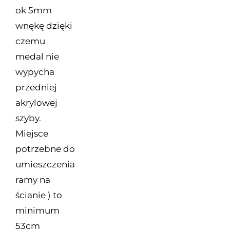
ok 5mm
wnękę dzięki
czemu
medal nie
wypycha
przedniej
akrylowej
szyby.
Miejsce
potrzebne do
umieszczenia
ramy na
ścianie ) to
minimum
53cm