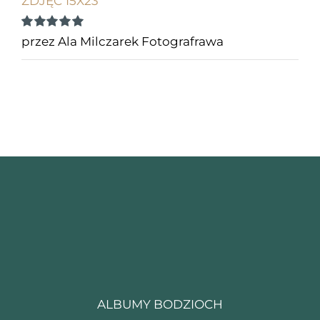
ZDJĘĆ 15X23
Oceniono
5
przez Ala Milczarek Fotografrawa
na 5
ALBUMY BODZIOCH