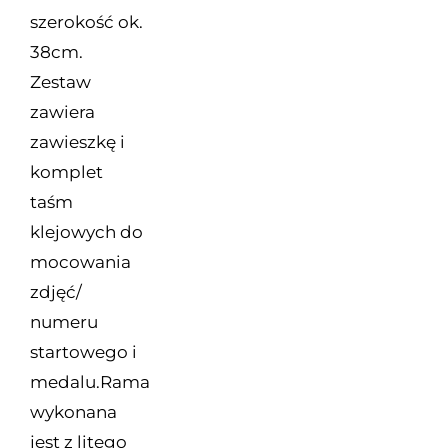
szerokość ok.
38cm.
Zestaw
zawiera
zawieszkę i
komplet
taśm
klejowych do
mocowania
zdjęć/
numeru
startowego i
medalu.Rama
wykonana
jest z litego