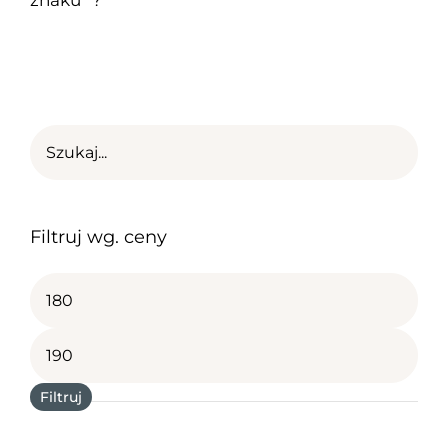
Filtruj wg. ceny
Cena
min
Cena
max
Filtruj