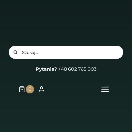
Przejdź
do
treści
Szukaj
Pytania?
+48 602 765 003
0
Przełą
nawiga
Strona główna
Sklep