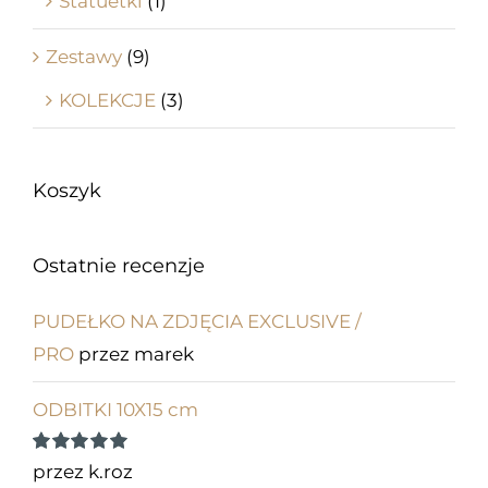
Statuetki
(1)
Zestawy
(9)
KOLEKCJE
(3)
Koszyk
Ostatnie recenzje
PUDEŁKO NA ZDJĘCIA EXCLUSIVE /
PRO
przez marek
ODBITKI 10X15 cm
Oceniono
5
przez k.roz
na 5