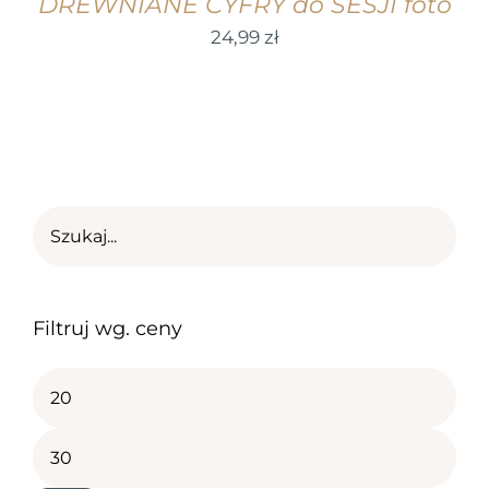
DREWNIANE CYFRY do SESJI foto
24,99
zł
Filtruj wg. ceny
Cena
min
Cena
max