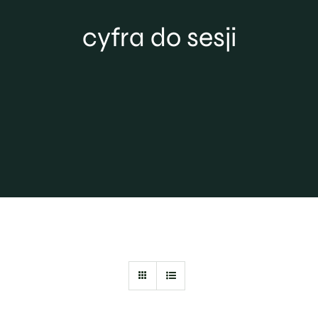
cyfra do sesji
Projektowanie
Blog
Kontakt
Strefa PRO