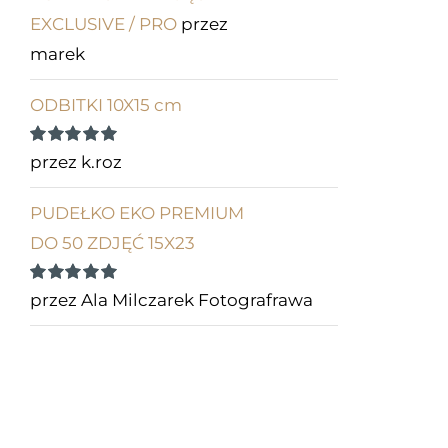
EXCLUSIVE / PRO
przez
marek
ODBITKI 10X15 cm
Oceniono
5
przez k.roz
na 5
PUDEŁKO EKO PREMIUM
DO 50 ZDJĘĆ 15X23
Oceniono
5
przez Ala Milczarek Fotografrawa
na 5