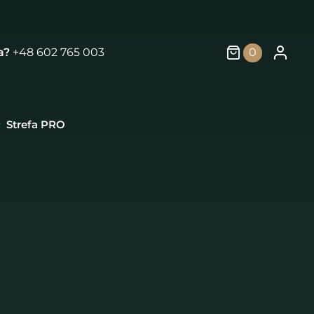
a?
+48 602 765 003
0
Strefa PRO