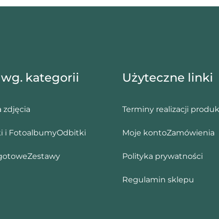
 wg. kategorii
Użyteczne linki
 zdjęcia
Terminy realizacji produ
i i Fotoalbumy
Odbitki
Moje konto
Zamówienia
gotowe
Zestawy
Polityka prywatności
Regulamin sklepu