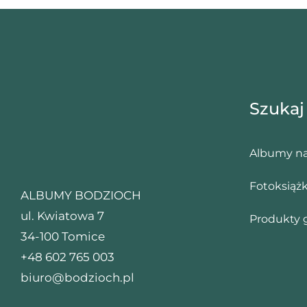
Szukaj
Albumy na
Fotoksiążk
ALBUMY BODZIOCH
ul. Kwiatowa 7
Produkty 
34-100 Tomice
+48 602 765 003
biuro@bodzioch.pl