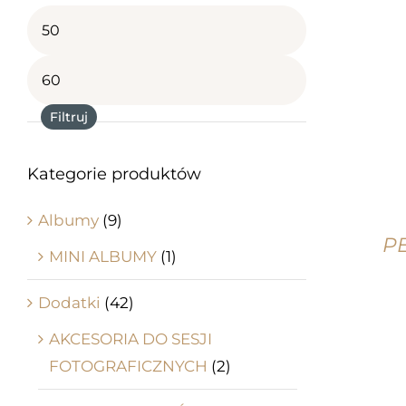
Cena
min
Cena
max
Filtruj
Kategorie produktów
Albumy
(9)
P
MINI ALBUMY
(1)
Dodatki
(42)
AKCESORIA DO SESJI
FOTOGRAFICZNYCH
(2)