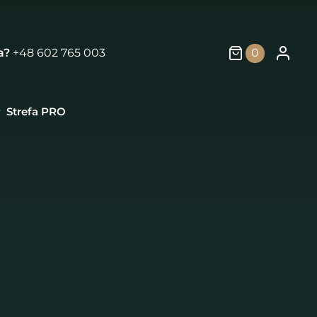
a?
+48 602 765 003
0
Strefa PRO