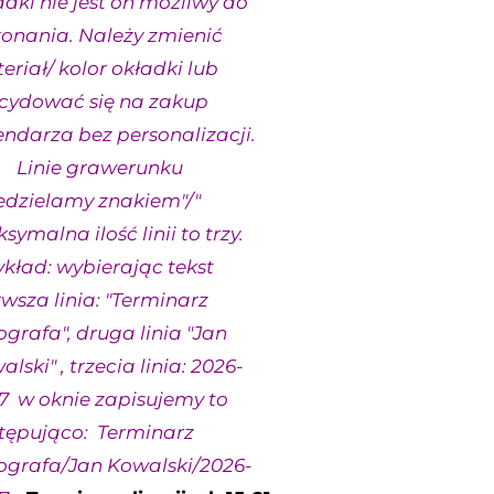
adki nie jest on możliwy do
onania. Należy zmienić
eriał/ kolor okładki lub
cydować się na zakup
endarza bez personalizacji.
nie grawerunku
edzielamy znakiem"/"
ymalna ilość linii to trzy.
ykład: wybierając tekst
rwsza linia: "Terminarz
ografa", druga linia "Jan
lski" , trzecia linia: 2026-
7 w oknie zapisujemy to
tępująco: Terminarz
ografa/Jan Kowalski/2026-