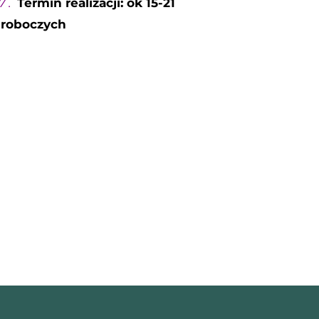
7 .
Termin realizacji: ok 15-21
 roboczych