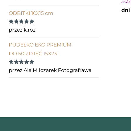
202
dni
ODBITKI 10X15 cm
Oceniono
5
przez k.roz
na 5
PUDEŁKO EKO PREMIUM
DO 50 ZDJĘĆ 15X23
Oceniono
5
przez Ala Milczarek Fotografrawa
na 5