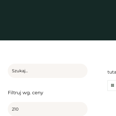
tut
Filtruj wg. ceny
Cena
min