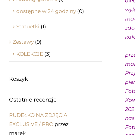
okł
wyk
dostępne w 24 godziny
(0)
mat
Statuetki
(1)
zde
kal
Zestawy
(9)
Li
KOLEKCJE
(3)
prz
maks
Prz
Koszyk
pie
Fot
Ostatnie recenzje
Kowa
202
PUDEŁKO NA ZDJĘCIA
nas
EXCLUSIVE / PRO
przez
Fot
marek