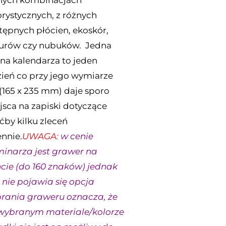
nych kombinacjach
orystycznych, z różnych
tępnych płócien, ekoskór,
urów czy nubuków. Jedna
ona kalendarza to jeden
zień co przy jego wymiarze
(165 x 235 mm) daje sporo
jsca na zapiski dotyczące
ćby kilku zleceń
ennie.
UWAGA:
w cenie
minarza jest grawer na
ncie (do 160 znaków) jednak
i nie pojawia się opcja
rania graweru oznacza, że
wybranym materiale/kolorze