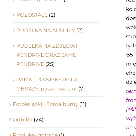
róż
kol
POZOSTAŁE
(2)
dos
wel
PUDEŁKA NA ALBUMY
(2)
str
tyd
PUDEŁKA NA ZDJĘCIA I
B5 
PENDRIVE ORAZ SAME
mie
PENDRIVE
(25)
cho
RAMKI, POWIĘKSZENIA,
dzi
OBRAZY, passe-partout
(7)
ter
fro
Fotoksiążki i Fotoalbumy
(11)
jeśl
wyb
Odbitki
(24)
na 
Produkty gotowe
(1)