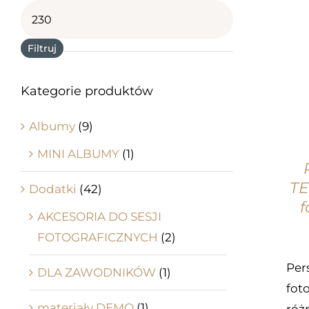
Cena
max
Filtruj
Kategorie produktów
Albumy
(9)
MINI ALBUMY
(1)
TE
Dodatki
(42)
f
AKCESORIA DO SESJI
FOTOGRAFICZNYCH
(2)
Per
DLA ZAWODNIKÓW
(1)
fot
materiały DEMO
(1)