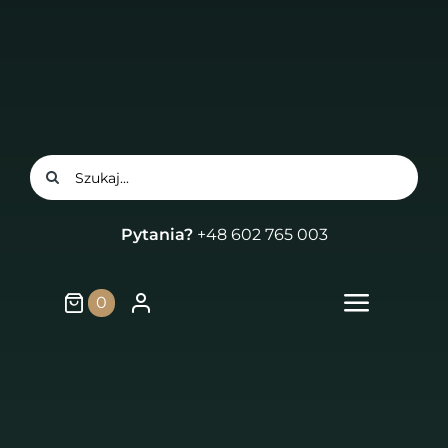
Przejdź
do
treści
Szukaj
Pytania?
+48 602 765 003
0
Przełą
nawiga
Strona główna
Sklep