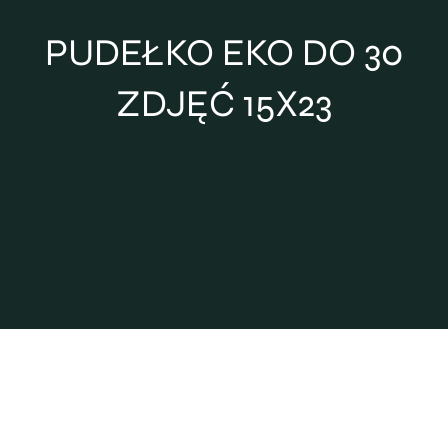
PUDEŁKO EKO DO 30
Projektowanie
ZDJĘĆ 15X23
Blog
Kontakt
Strefa PRO