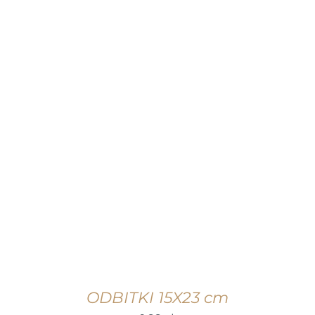
WYBIERZ OPCJE
/
SZCZEGÓŁY
ODBITKI 15X23 cm