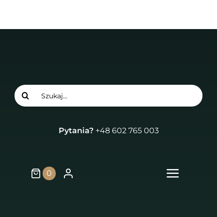
Przejdź
do
treści
Szukaj
Pytania?
+48 602 765 003
0
Przełą
nawiga
Strona główna