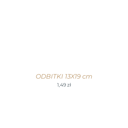
WYBIERZ OPCJE
/
SZCZEGÓŁY
ODBITKI 13X19 cm
1,49
zł