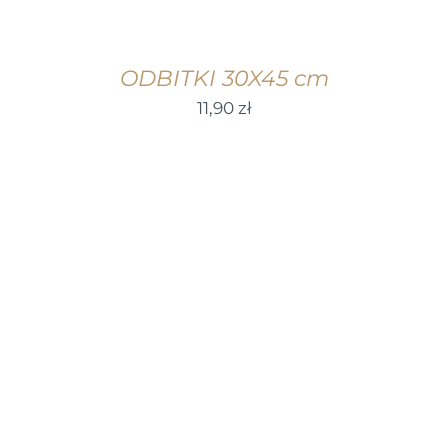
ODBITKI 30X45 cm
11,90
zł
WYBIERZ OPCJE
/
SZCZEGÓŁY