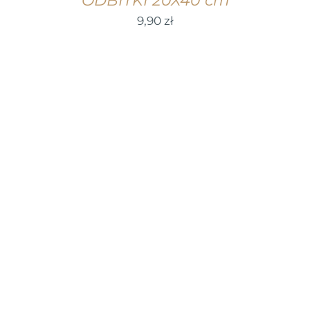
ODBITKI 20X40 cm
9,90
zł
WYBIERZ OPCJE
/
SZCZEGÓŁY