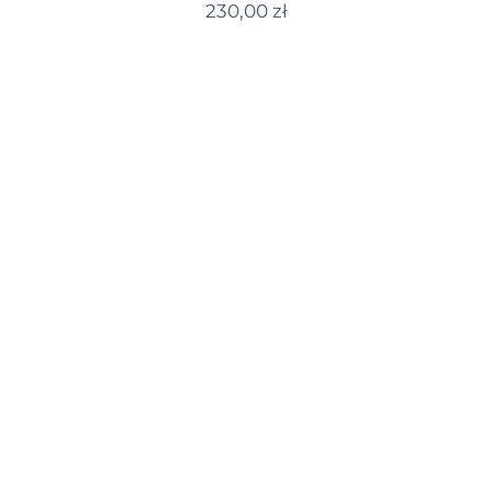
230,00
zł
WYBIERZ OPCJE
/
SZCZEGÓŁY