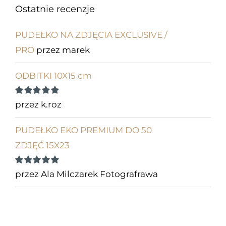
Ostatnie recenzje
PUDEŁKO NA ZDJĘCIA EXCLUSIVE /
PRO
przez marek
ODBITKI 10X15 cm
Oceniono
5
przez k.roz
na 5
PUDEŁKO EKO PREMIUM DO 50
ZDJĘĆ 15X23
Oceniono
5
przez Ala Milczarek Fotografrawa
na 5