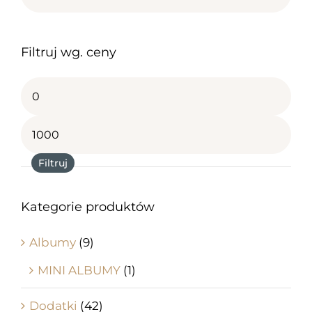
Filtruj wg. ceny
Cena
min
Cena
max
Filtruj
Kategorie produktów
Albumy
(9)
MINI ALBUMY
(1)
Dodatki
(42)