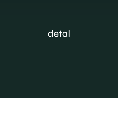
Sklep
Projektowanie
detal
Blog
Kontakt
Strefa PRO